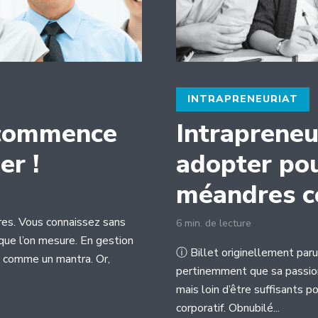
INTRAPRENEURIAT
a commence
Intrapreneu
er !
adopter pou
méandres c
ires. Vous connaissez sans
6 min. de lecture
que l’on mesure. En gestion
ⓘ Billet originellement paru 
e comme un mantra. Or,
pertinemment que sa passion
mais loin d’être suffisants 
corporatif. Obnubilé...