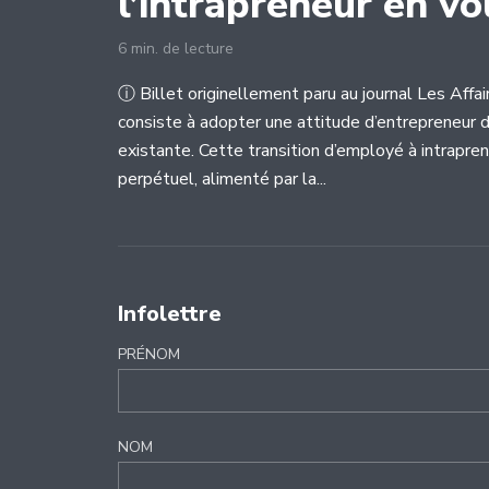
l’intrapreneur en vo
6 min. de lecture
ⓘ Billet originellement paru au journal Les Affair
consiste à adopter une attitude d’entrepreneur 
existante. Cette transition d’employé à intrapre
perpétuel, alimenté par la...
Infolettre
PRÉNOM
NOM